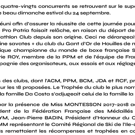
 quatre-vingts concurrents se retrouvent sur le su
e beau dimanche estival du 24 septembre.
réuni afin d’assurer la réussite de cette journée pour
de Pro Patria faisait relâche, en raison du départ 
athlon Club depuis son origine. Ceci ne dérangeait
aine savates » du club du Gant d’Or de Houilles de
amique championne du monde de boxe française 
ie ROY, membre de la PPM et de l’équipe de Fr
mpagnie des organisateurs, aux essais et aux réglag
 des clubs, dont l’ACM, PPM, BCM, JDA et RCF, pren
ur les 18 proposées. Le Trophée du club le plus no
la famille Da Costa s’adjugeait celui de la famille l
 par la présence de Miss MONTESSON 2017-2018 
nt de la Fédération Française des Médaillés 
YM, Jean-Pierre BADIN, Président d’Honneur du
MM représentant le Comité Régional de Ski de l’Ile
uels remettaient les récompenses et trophées en