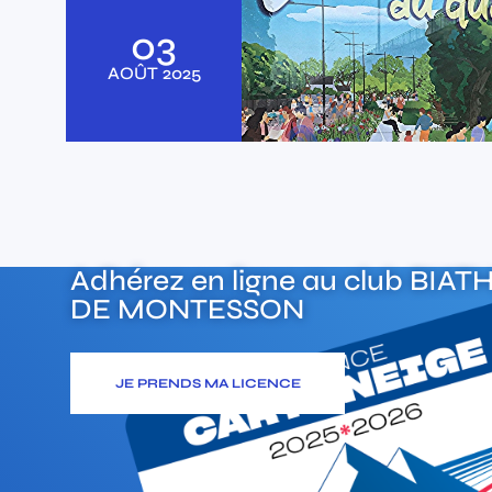
03
AOÛT
2025
Adhérez en ligne au club
BIAT
DE MONTESSON
JE PRENDS MA LICENCE