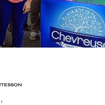
NTESSON
 !