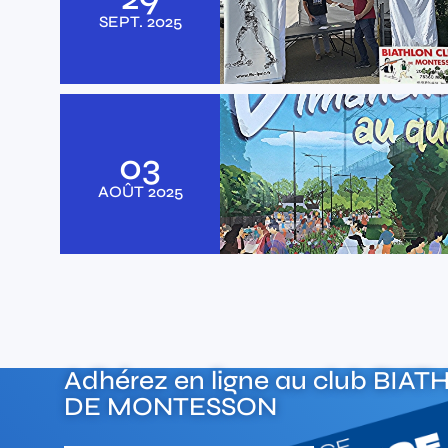
SEPT.
2025
03
AOÛT
2025
Adhérez en ligne au club
BIAT
DE MONTESSON