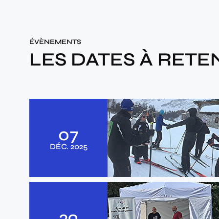
ÉVÈNEMENTS
LES DATES À RETE
07
DÉC.
2025
29