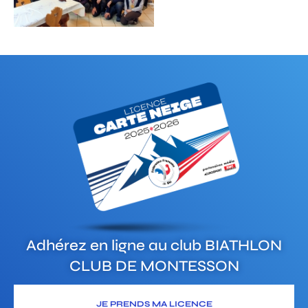
Adhérez en ligne au club
BIATHLON
CLUB DE MONTESSON
JE PRENDS MA LICENCE