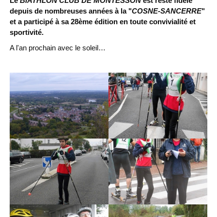
Le
BIATHLON CLUB DE MONTESSON
est resté fidèle
depuis de nombreuses années à la "
COSNE-SANCERRE
"
et a participé à sa 28ème édition en toute convivialité et
sportivité.
A l'an prochain avec le soleil…
Chargement des images en cours...