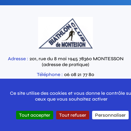
Adresse :
201, rue du 8 mai 1945
78360
MONTESSON
(adresse de pratique)
Téléphone :
06 08 21 77 80
Email :
Contactez-nous par email
Ce site utilise des cookies et vous donne le contrôle su
ceux que vous souhaitez activer
Tout accepter
Tout refuser
Personnaliser
Politique de
Mentions
Contact
confidentialité
légales