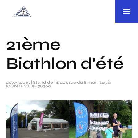
Panneau de gestion des cookies
21ème
Biathlon d'été
20.09.2015
|
Stand de tir, 201, rue du 8 mai 1945 à
MONTESSON 78360
Chargement des images en cours...