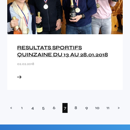
RESULTATS SPORTIFS
QUINZAINE DU 13 AU 28.01.2018
02.02.2018
(current)
<
1
4
5
6
7
8
9
10
11
>