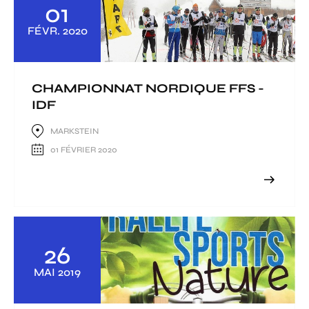
01
FÉVR.
2020
CHAMPIONNAT NORDIQUE FFS -
IDF
MARKSTEIN
01 FÉVRIER 2020
26
MAI
2019