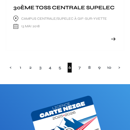
30ÈME TOSS CENTRALE SUPELEC
CAMPUS CENTRALE/SUPELEC À GIF-SUR-YVETTE
13 MAI 2018
(current)
<
1
2
3
4
5
6
7
8
9
10
>