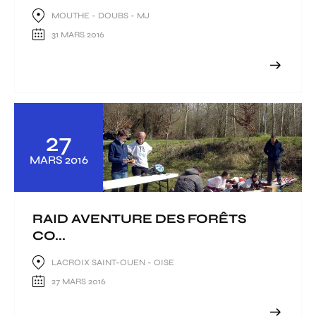
MOUTHE - DOUBS - MJ
31 MARS 2016
27
MARS
2016
RAID AVENTURE DES FORÊTS
CO...
LACROIX SAINT-OUEN - OISE
27 MARS 2016