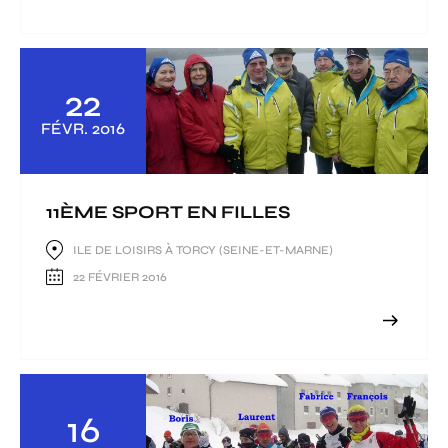
22
FÉVR.
2016
11ÈME SPORT EN FILLES
ILE DE LOISIRS À TORCY (SEINE-ET-MARNE)
22 FÉVRIER 2016
16