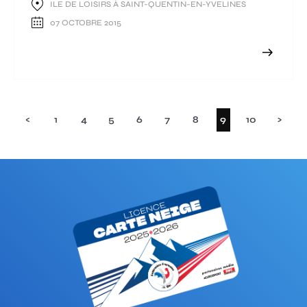
ILE DE LOISIRS À SAINT-QUENTIN-EN-YVELINES
07 OCTOBRE 2015
(current)
<
1
4
5
6
7
8
9
10
>