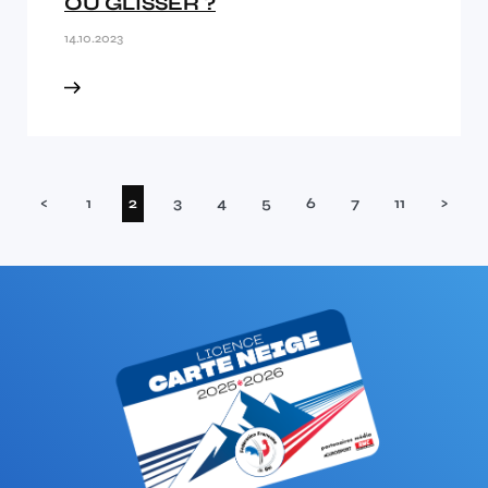
OU GLISSER ?
14.10.2023
(current)
<
1
2
3
4
5
6
7
11
>