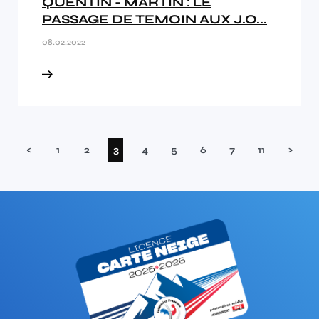
QUENTIN - MARTIN : LE
PASSAGE DE TEMOIN AUX J.O...
08.02.2022
(current)
<
1
2
3
4
5
6
7
11
>