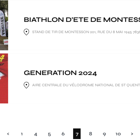
BIATHLON D'ETE DE MONTE
STAND DE TIR DE MONTESSON 201, RUE DU 8 MAI 1945 7
GENERATION 2024
AIRE CENTRALE DU VÉLODROME NATIONAL DE ST QUENTI
(current)
<
1
4
5
6
7
8
9
10
>