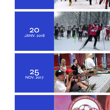
20
JANV.
2018
25
NOV.
2017