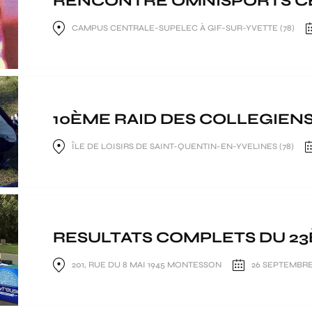
RENCONTRE OMNISPORTS CE
CAMPUS CENTRALE-SUPELEC À GIF-SUR-YVETTE (78)
10ÈME RAID DES COLLEGIEN
ÎLE DE LOISIRS DE SAINT-QUENTIN-EN-YVELINES (78)
RESULTATS COMPLETS DU 23È
201, RUE DU 8 MAI 1945 MONTESSON
26 SEPTEMBRE