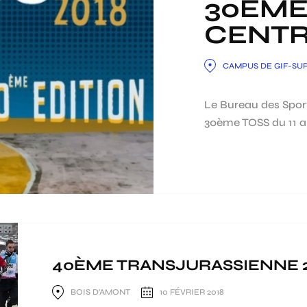
30ÈME
CENTR
CAMPUS DE GIF-SU
Le Bureau des Spor
30ème TOSS du 11 au
40ÈME TRANSJURASSIENNE 
BOIS D'AMONT
10 FÉVRIER 2018